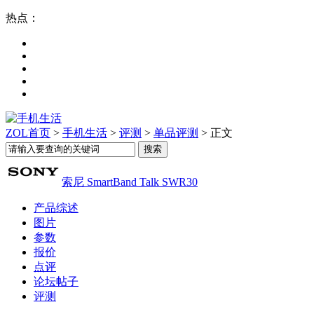
热点：
ZOL首页
>
手机生活
>
评测
>
单品评测
> 正文
索尼 SmartBand Talk SWR30
产品综述
图片
参数
报价
点评
论坛帖子
评测