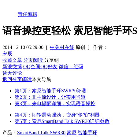
责任编辑
语音操控更轻松 索尼智能手环S
2014-12-10 05:29:00
[
中关村在线
原创 ]
作者：
宋辰
收藏文章
分页阅读
分享到
新浪微博
QQ空间
QQ好友
微信二维码
暂无评论
返回分页阅读
本文导航
第1页：索尼智能手环SWR30评测
第2页：非主流设计，让实用当道
第3页：来电提醒详细，实现语音操控
第4页：闹铃震动强劲，变身“偷拍”利器
第5页：索尼SmartBand Talk SWR30详细参数
产品：
SmartBand Talk SWR30
索尼
智能手环