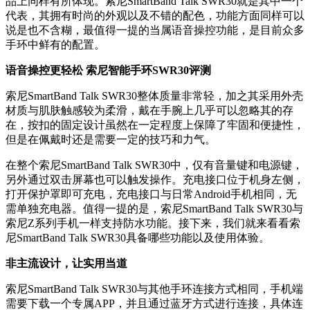
品上同样有所体现。索尼SmartBand Talk SWR30就是其中一个
代表，其拥有时尚的外观以及不错的配色，功能方面同样可以
说是也不含糊，最值得一提的当属语音操控功能，是目前众多
手环中鲜有的配置。
语音操控更轻松 索尼智能手环SWR30评测
索尼SmartBand Talk SWR30整体质量非常轻，加之其采用外壳
材质与肌肤触感较为柔滑，戴在手腕上几乎可以忽略其的存
在，按扣的固定设计虽然在一定程度上保障了牢固和便捷性，
但是在佩戴时还是需要一定的技巧和力气。
在整个索尼SmartBand Talk SWR30中，仅有音量键和电源键，
另外通过双击屏幕也可以触发操作。充电接口位于机身左侧，
打开保护罩即可充电，充电接口与日常Android手机相同，无
需单独充电器。值得一提的是，索尼SmartBand Talk SWR30与
索尼Z系列手机一样支持防水功能。接下来，我们就来看看索
尼SmartBand Talk SWR30具备哪些功能以及使用体验。
非主流设计，让实用当道
索尼SmartBand Talk SWR30与其他手环连接方式相同，手机端
需要下载一个专属APP，并且通过蓝牙方式进行连接，具体连