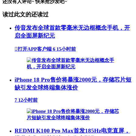
还没有人评论~
快来
抢沙发
吧~
读过此文的还读过
传音发布全球首款零毫米无边框概念手机，开
启全面屏新纪元

打开APP客户端
6
15小时前
iPhone 18 Pro售价将暴涨2000元，存储芯片短
缺引发全球终端集体涨价
7
12小时前
REDMI K100 Pro Max首发185Hz电竞直屏，