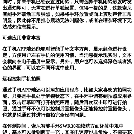
同时，如果手机已经设置过闹铃，只需选择手机闹铃触发时发
出通知即可，无需在进行单独设置。值得一提的是，这款索尼
智能手环震动非常强烈，如果将手环放置桌面上震动声音非常
明显，因此你不用担心震动无法叫醒你，或者在嘈杂环境下无
法感知信息提示。
可选应用非常丰富
在手机APP端还能够对智能手环文本方向、显示颜色进行设
定，方便用户左右手机的使用习惯。当消息提示现实时，文本
会横向在电子墨屏中显示。另外，用户也可以选择深色或者浅
色的界面，可以在不同环境中使用。
远程控制手机拍照
通过手机APP端还可以添加应用程序，比如大家喜欢的拍照功
能。只要是手机处于解锁状态下，在手环中调整到拍照应用界
面，双击屏幕即可打开拍照应用，随后再次双击即可进行拍
照。通过手环不仅可以控制后置摄像头还能操控前置摄像头，
也就是说通过其进行自拍完全没有问题。
在评测期间，索尼智能手环SWR30在续航方面还算中规中
矩，基本可以做到两天一充，其充电速度也非常快，不需要花