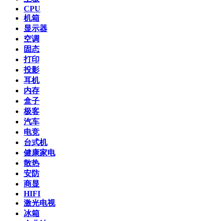
CPU
机箱
显示器
空调
固态
打印
投影
耳机
内存
盒子
极客
汽车
电竞
台式机
健康家电
散热
安防
商显
HIFI
激光电视
冰箱