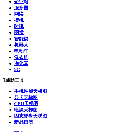
企业站
服务器
网络
攒机
时讯
图赏
智能锁
机器人
电动车
洗衣机
净化器
5G

辅助工具
手机性能天梯图
显卡天梯图
CPU天梯图
电源天梯图
固态硬盘天梯图
新品日历