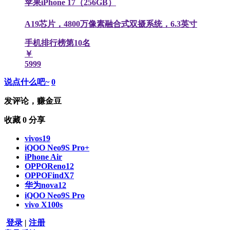
苹果iPhone 17（256GB）
A19芯片，4800万像素融合式双摄系统，6.3英寸
手机排行榜第
10
名
￥
5999
说点什么吧~
0
发评论，赚金豆
收藏
0
分享
vivos19
iQOO Neo9S Pro+
iPhone Air
OPPOReno12
OPPOFindX7
华为nova12
iQOO Neo9S Pro
vivo X100s
登录
|
注册