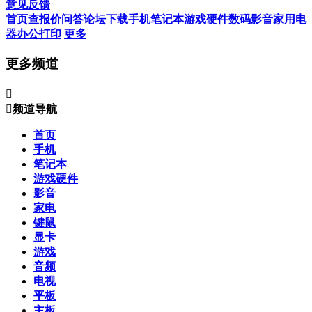
意见反馈
首页
查报价
问答
论坛
下载
手机
笔记本
游戏硬件
数码影音
家用电
器
办公打印
更多
更多频道


频道导航
首页
手机
笔记本
游戏硬件
影音
家电
键鼠
显卡
游戏
音频
电视
平板
主板