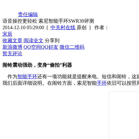
责任编辑
语音操控更轻松 索尼智能手环SWR30评测
2014-12-10 05:29:00
[
中关村在线
原创 ]
作者：
宋辰
收藏文章
阅读全文
分享到
新浪微博
QQ空间
QQ好友
微信二维码
暂无评论
闹铃震动强劲，变身“偷拍”利器
作为
智能手环
还有一项功能就是提醒来电、短信和闹铃，这
我们后面详细说明。在闹铃方面，索尼智能
手环
依旧可以按照