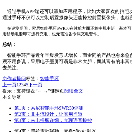
通过手机APP端还可以添加应用程序，比如大家喜欢的拍照
通过手环不仅可以控制后置摄像头还能操控前置摄像头，也就
在评测期间，索尼智能手环SWR30在续航方面还算中规中矩，基
用移动电源即可进行充电，也无需准备专属充电套件。
总结：
智能手环产品近年呈爆发形式增长，而雷同的产品也愈来愈多
观不用多说，采用电子墨屏可谓是非常大胆，而其富有的丰富功
去关注。
向作者提问
标签：
智能手环
上一页
1
2
3
4
5
下一页
提示：支持键盘“← →”键翻页
阅读全文
本文导航
第1页：索尼智能手环SWR30评测
第2页：非主流设计，让实用当道
第3页：来电提醒详细，实现语音操控
第4页：闹铃震动强劲，变身“偷拍”利器