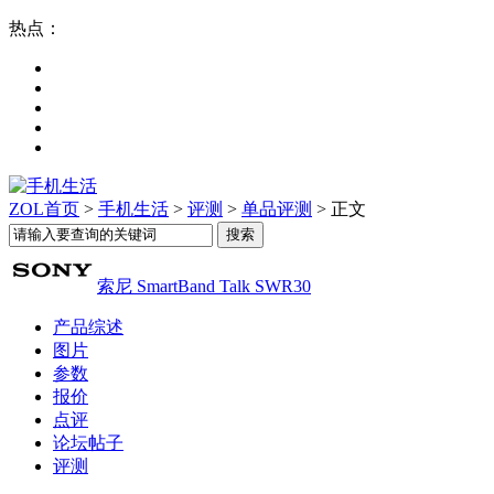
热点：
ZOL首页
>
手机生活
>
评测
>
单品评测
> 正文
索尼 SmartBand Talk SWR30
产品综述
图片
参数
报价
点评
论坛帖子
评测