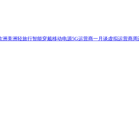
欧洲
美洲
轻旅行
智能穿戴
移动电源
5G
运营商一月谈
虚拟运营商
周