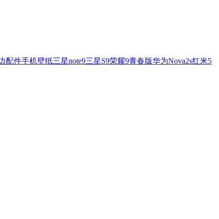
边配件
手机壁纸
三星note9
三星S9
荣耀9青春版
华为Nova2s
红米5