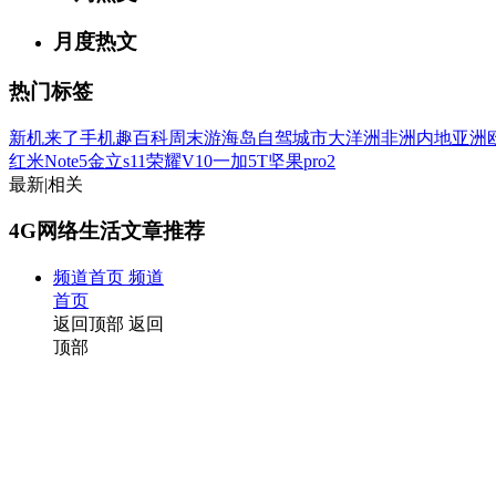
月度热文
热门标签
新机来了
手机趣百科
周末游
海岛
自驾
城市
大洋洲
非洲
内地
亚洲
红米Note5
金立s11
荣耀V10
一加5T
坚果pro2
最新
|
相关
4G网络生活文章推荐
频道首页
频道
首页
返回顶部
返回
顶部