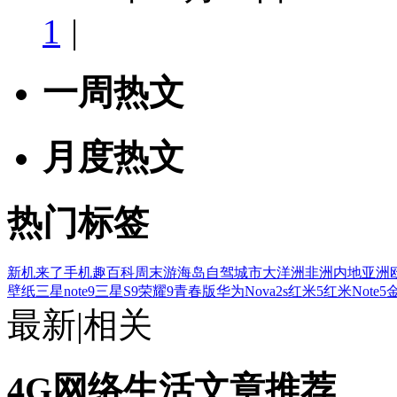
1
|
一周热文
月度热文
热门标签
新机来了
手机趣百科
周末游
海岛
自驾
城市
大洋洲
非洲
内地
亚洲
壁纸
三星note9
三星S9
荣耀9青春版
华为Nova2s
红米5
红米Note5
金
最新
|
相关
4G网络生活文章推荐