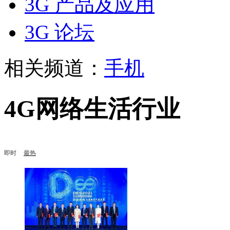
3G 产品及应用
3G 论坛
相关频道：
手机
4G网络生活行业
即时
最热