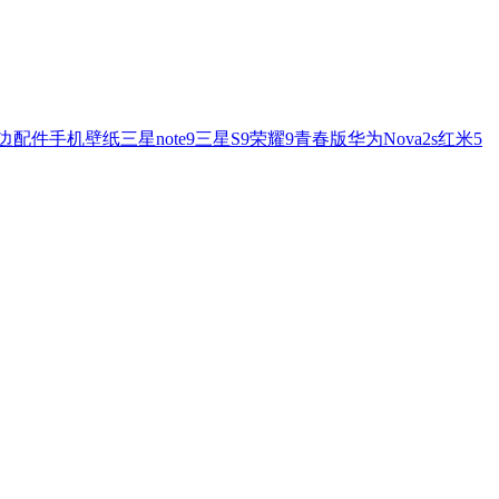
边配件
手机壁纸
三星note9
三星S9
荣耀9青春版
华为Nova2s
红米5