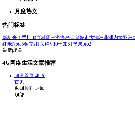
月度热文
热门标签
新机来了
手机趣百科
周末游
海岛
自驾
城市
大洋洲
非洲
内地
亚洲
红米Note5
金立s11
荣耀V10
一加5T
坚果pro2
最新
|
相关
4G网络生活文章推荐
频道首页
频道
首页
返回顶部
返回
顶部