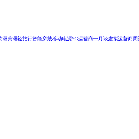
欧洲
美洲
轻旅行
智能穿戴
移动电源
5G
运营商一月谈
虚拟运营商
周