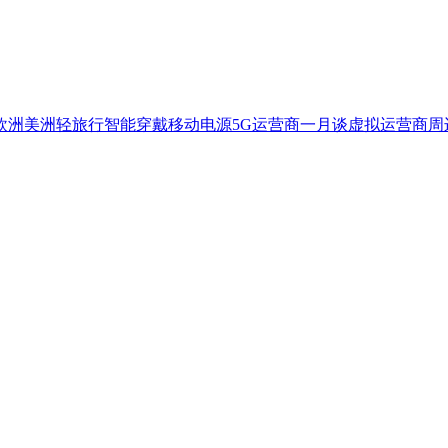
欧洲
美洲
轻旅行
智能穿戴
移动电源
5G
运营商一月谈
虚拟运营商
周