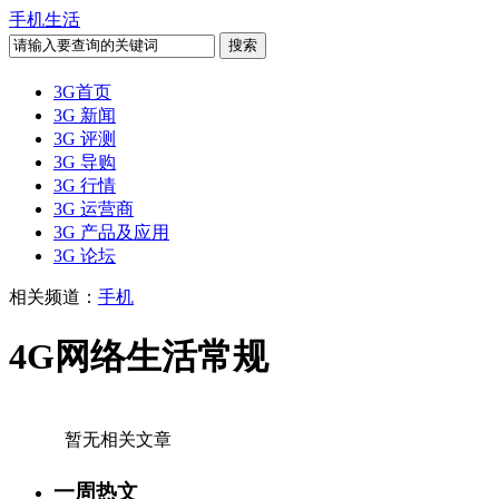
手机生活
3G首页
3G 新闻
3G 评测
3G 导购
3G 行情
3G 运营商
3G 产品及应用
3G 论坛
相关频道：
手机
4G网络生活常规
暂无相关文章
一周热文