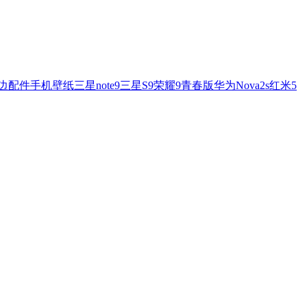
边配件
手机壁纸
三星note9
三星S9
荣耀9青春版
华为Nova2s
红米5