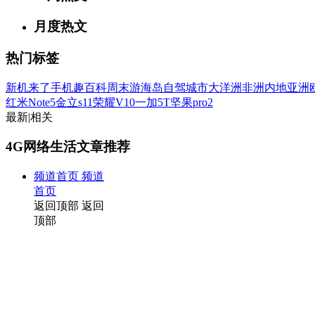
月度热文
热门标签
新机来了
手机趣百科
周末游
海岛
自驾
城市
大洋洲
非洲
内地
亚洲
红米Note5
金立s11
荣耀V10
一加5T
坚果pro2
最新
|
相关
4G网络生活文章推荐
频道首页
频道
首页
返回顶部
返回
顶部