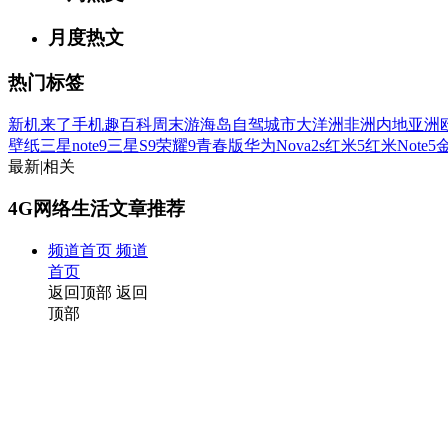
月度热文
热门标签
新机来了
手机趣百科
周末游
海岛
自驾
城市
大洋洲
非洲
内地
亚洲
壁纸
三星note9
三星S9
荣耀9青春版
华为Nova2s
红米5
红米Note5
金
最新
|
相关
4G网络生活文章推荐
频道首页
频道
首页
返回顶部
返回
顶部