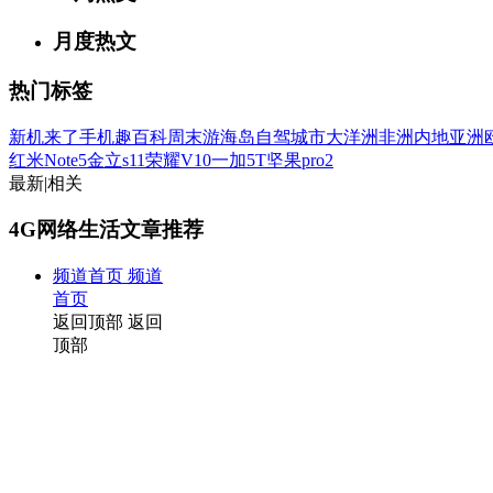
月度热文
热门标签
新机来了
手机趣百科
周末游
海岛
自驾
城市
大洋洲
非洲
内地
亚洲
红米Note5
金立s11
荣耀V10
一加5T
坚果pro2
最新
|
相关
4G网络生活文章推荐
频道首页
频道
首页
返回顶部
返回
顶部