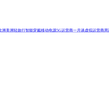
欧洲
美洲
轻旅行
智能穿戴
移动电源
5G
运营商一月谈
虚拟运营商
周