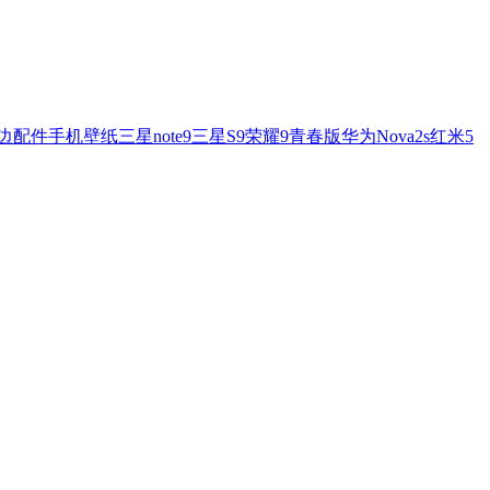
边配件
手机壁纸
三星note9
三星S9
荣耀9青春版
华为Nova2s
红米5