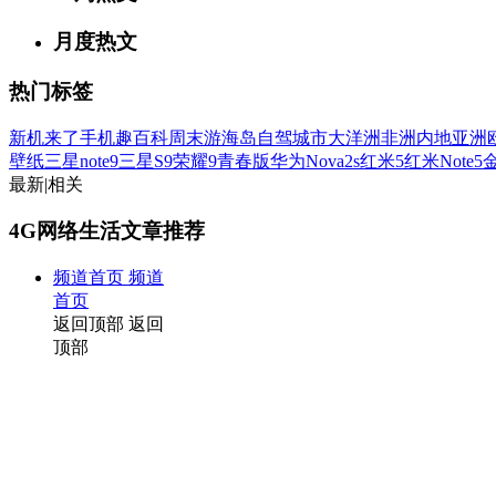
月度热文
热门标签
新机来了
手机趣百科
周末游
海岛
自驾
城市
大洋洲
非洲
内地
亚洲
壁纸
三星note9
三星S9
荣耀9青春版
华为Nova2s
红米5
红米Note5
金
最新
|
相关
4G网络生活文章推荐
频道首页
频道
首页
返回顶部
返回
顶部