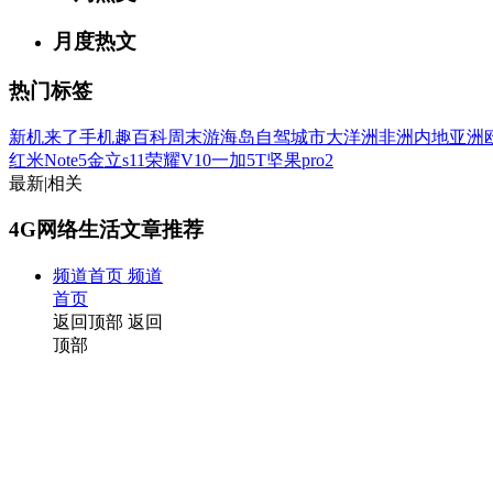
月度热文
热门标签
新机来了
手机趣百科
周末游
海岛
自驾
城市
大洋洲
非洲
内地
亚洲
红米Note5
金立s11
荣耀V10
一加5T
坚果pro2
最新
|
相关
4G网络生活文章推荐
频道首页
频道
首页
返回顶部
返回
顶部