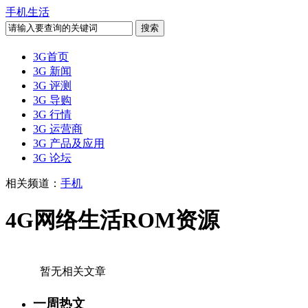
手机生活
3G首页
3G 新闻
3G 评测
3G 导购
3G 行情
3G 运营商
3G 产品及应用
3G 论坛
相关频道：
手机
4G网络生活ROM资源
暂无相关文章
一周热文