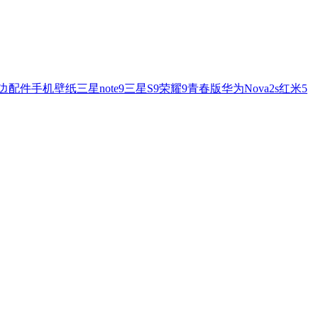
边配件
手机壁纸
三星note9
三星S9
荣耀9青春版
华为Nova2s
红米5