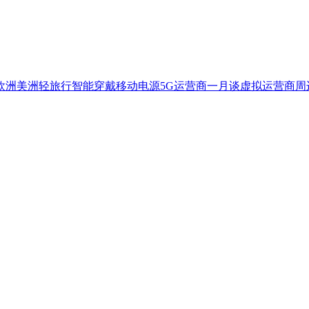
欧洲
美洲
轻旅行
智能穿戴
移动电源
5G
运营商一月谈
虚拟运营商
周