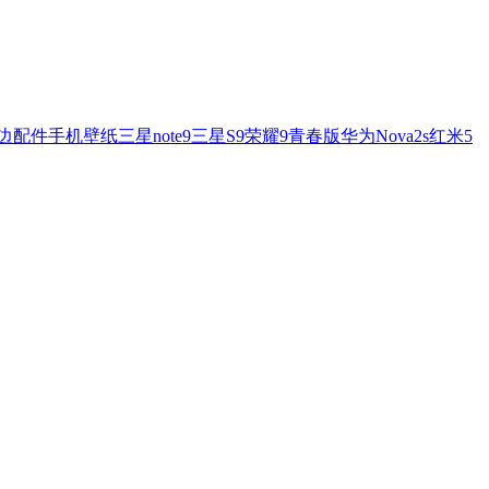
边配件
手机壁纸
三星note9
三星S9
荣耀9青春版
华为Nova2s
红米5