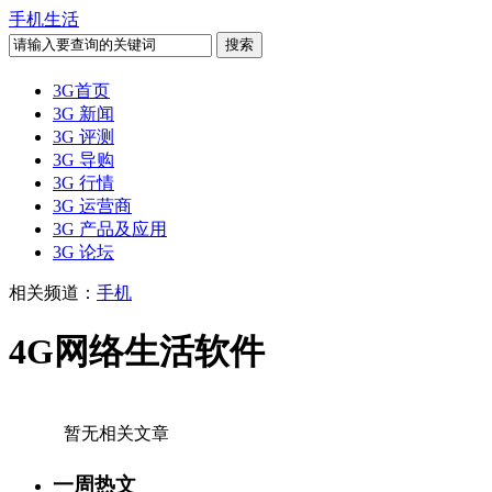
手机生活
3G首页
3G 新闻
3G 评测
3G 导购
3G 行情
3G 运营商
3G 产品及应用
3G 论坛
相关频道：
手机
4G网络生活软件
暂无相关文章
一周热文