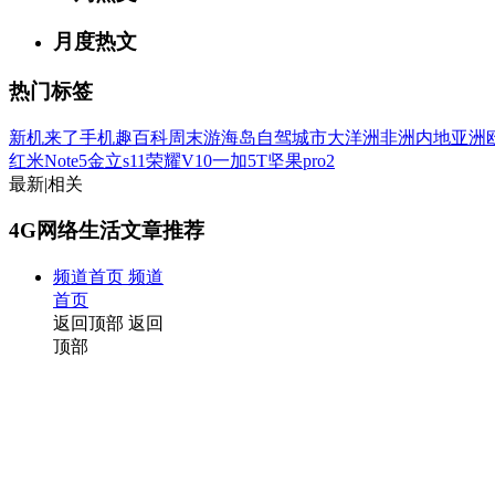
月度热文
热门标签
新机来了
手机趣百科
周末游
海岛
自驾
城市
大洋洲
非洲
内地
亚洲
红米Note5
金立s11
荣耀V10
一加5T
坚果pro2
最新
|
相关
4G网络生活文章推荐
频道首页
频道
首页
返回顶部
返回
顶部