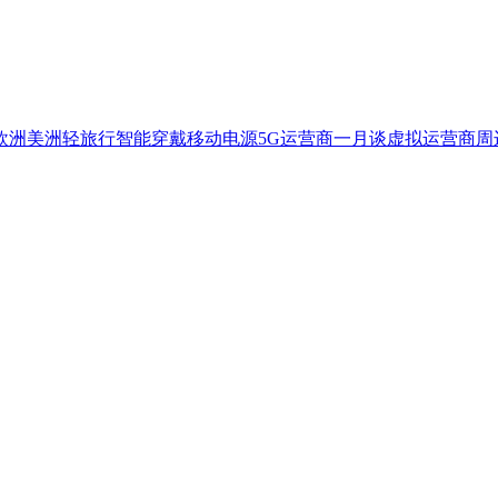
欧洲
美洲
轻旅行
智能穿戴
移动电源
5G
运营商一月谈
虚拟运营商
周